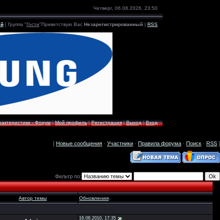
Четверг, 06.08.2026, 23:50
ый
|
Группа
"
Гости
"
Приветствую Вас
Незарегистрированный
|
RSS
рактеристики - Форум
|
Мой профиль
|
Регистрация
|
Выход
|
Вход
[
Новые сообщения
·
Участники
·
Правила форума
·
Поиск
·
RSS
]
Фильтр по:
Автор темы
Обновления
↓
16.08.2010, 17:35