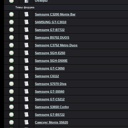
Обзоры
Темы форума
Samsung C3200 Monte Bar
SAMSUNG GT-C3010
Samsung GT-B7722
Samsung B5702 DUOS
Samsung C3752 Metro Duos
Samsung SGH-E250
Samsung SGH-D500E
Samsung GT-C3050
Samsung C6112
Samsung S7070 Diva
Samsung GT-S5560
Samsung GT-C5212
Samsung S3650 Corby
Samsung GT-B5722
Самсунг Monte S5620