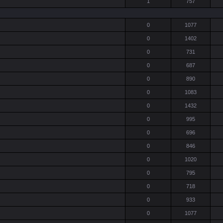
1
757
0
1077
0
1402
0
731
0
687
0
890
0
1083
0
1432
0
995
0
696
0
846
0
1020
0
795
0
718
0
933
0
1077