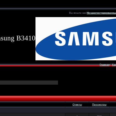
Вы вошли как
Незарегистрированн
sung B3410
Главная
|
Ха
Ответы
Просмотры