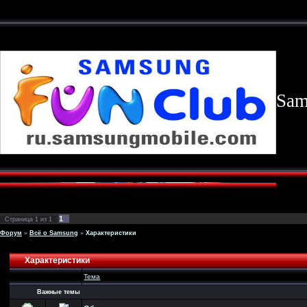
Sam
1
Страница
1
из
1
Форум
»
Всё о Samsung
»
Характеристики
Характеристики
Тема
Важные темы