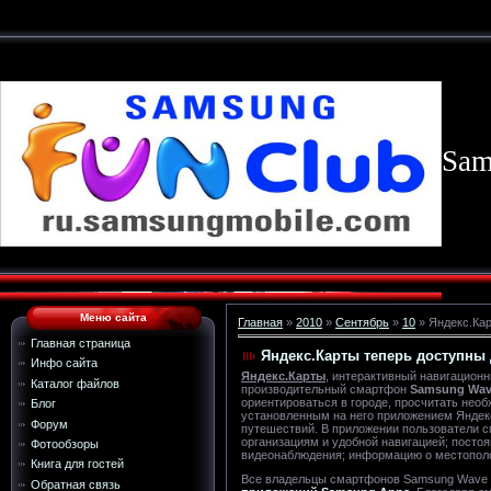
Sam
Меню сайта
Главная
»
2010
»
Сентябрь
»
10
» Яндекс.Ка
Главная страница
Яндекс.Карты теперь доступн
Инфо сайта
Яндекс.Карты
, интерактивный навигацион
Каталог файлов
производительный смартфон
Samsung Wa
ориентироваться в городе, просчитать не
Блог
установленным на него приложением Яндек
Форум
путешествий. В приложении пользователи см
организациям и удобной навигацией; посто
Фотообзоры
видеонаблюдения; информацию о местополож
Книга для гостей
Все владельцы смартфонов Samsung Wave 
Обратная связь