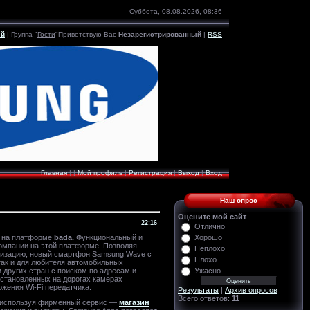
Суббота, 08.08.2026, 08:36
ый
|
Группа
"
Гости
"
Приветствую Вас
Незарегистрированный
|
RSS
Главная
|
|
Мой профиль
|
Регистрация
|
Выход
|
Вход
Наш опрос
Оцените мой сайт
22:16
Отлично
в на платформе
bada.
Функциональный и
Хорошо
компании на этой платформе. Позволяя
Неплохо
анизацию, новый смартфон Samsung Wave с
Плохо
так и для любителя автомобильных
 других стран с поиском по адресам и
Ужасно
установленных на дорогах камерах
жения Wi-Fi передатчика.
Результаты
|
Архив опросов
Всего ответов:
11
, используя фирменный сервис —
магазин