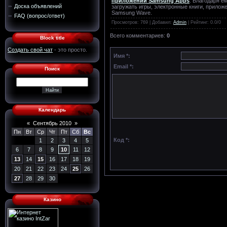
приложений Samsung Apps
. Благодаря е
Доска объявлений
загружать игры, электронные книги, прило
Samsung Wave.
FAQ (вопрос/ответ)
Просмотров
: 769 |
Добавил
:
Admin
|
Рейтинг
:
0.0
/
0
Всего комментариев
:
0
Block title
Создать свой чат
- это просто.
Имя *:
Email *:
Поиск
Календарь
«
Сентябрь 2010
»
Пн
Вт
Ср
Чт
Пт
Сб
Вс
Код *:
1
2
3
4
5
6
7
8
9
10
11
12
13
14
15
16
17
18
19
20
21
22
23
24
25
26
27
28
29
30
Казино