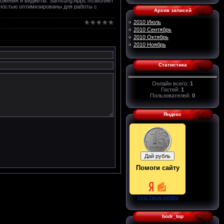
ложения и виджеты. Samsung Apps позволяет
лностью оптимизированы для работы с
Архив записей
2010 Июль
2010 Сентябрь
2010 Октябрь
2010 Ноябрь
Статистика
Онлайн всего:
1
Гостей:
1
Пользователей:
0
Яндекс
Помоги сайту
bodr_top