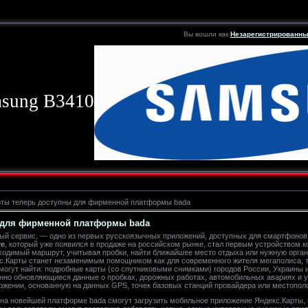
Вы вошли как
Незарегистрированн
sung B3410
рты теперь доступны для фирменной платформы bada
ы для фирменной платформы bada
ный сервис, — одно из первых русскоязычных приложений, доступных для смартфоно
ve
, который уже появился в продаже на российском рынке, стал первым устройством 
обходимый маршрут, учитывая пробки, найти ближайшее место отдыха или нужную орг
с.Карты станет незаменимым помощником как для современного жителя мегаполиса, 
огут найти: подробные карты (со спутниковыми снимками) городов России, Украины и
янно обновляющиеся данные о пробках, дорожных работах, автомобильных авариях и 
ении, основанную на данных GPS, точек базовых станций провайдера или местополо
на новейшей платформе bada смогут загрузить мобильное приложение Яндекс.Карты