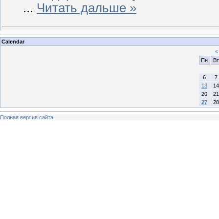
...
Читать дальше »
Calendar
«
Пн
Вт
6
7
13
14
20
21
27
28
Полная версия сайта