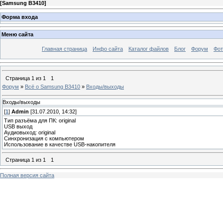
[
Samsung B3410
]
Форма входа
Меню сайта
Главная страница
Инфо сайта
Каталог файлов
Блог
Форум
Фот
Страница
1
из
1
1
Форум
»
Всё о Samsung B3410
»
Входы/выходы
Входы/выходы
[
1
]
Admin
[31.07.2010, 14:32]
Тип разъёма для ПК: original
USB выход
Аудиовыход: original
Синхронизация с компьютером
Использование в качестве USB-накопителя
Страница
1
из
1
1
Полная версия сайта