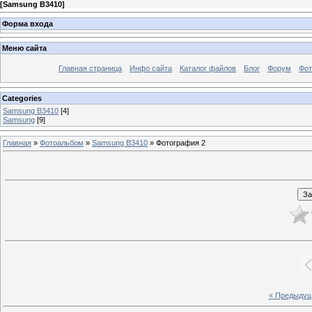
[
Samsung B3410
]
Форма входа
Меню сайта
Главная страница
Инфо сайта
Каталог файлов
Блог
Форум
Фот
Categories
Samsung B3410
[4]
Samsung
[9]
Главная
»
Фотоальбом
»
Samsung B3410
» Фотография 2
« Предыду